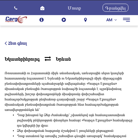
Մուտք
Գրանցվել
AM
Togg
navig
Մեր Մասին
Ծառայություններ
Հետ գնալ
Ինչպես Օգտվել
Եկատերինբուրգ
Երևան
Հետադարձ կապ
Ռուսաստանի ու Հայաստանի միջև տնտեսական, առևտրային սերտ կապերի
Կարիերա
հաստատումը նպաստում է Երևանի ու Եկատերինբուրգի միջև միջազգային
բեռնափոխադրումների պահանջարկի ավելացմանը։ «Կարգո Էքսպրես»
Նորություններ
միասնական բեռնային ծառայություն նախագծի նպատակն է պրոֆեսիոնալ
լոգիստների, խոշոր փոխադրողների միավորումը փոխշահավետ
համագործակցության ընդհանուր գաղափարի շուրջ: «Կարգո Էքսպրես»
միասնական բեռնափոխադրման ծառայության հետ համագործակցության
առավելություններն են՝
Դուք խնայում եք Ձեր ժամանակը` չվատնելով այն համապատասխան
լոգիստիկ ընկերություն փնտրելու համար: «Կարգո Էքսպրես» համակարգը
դա կվերցնի իր վրա։
Ձեր փոխադրման հարցումը մշակվում է րոպեների ընթացքում:
Դուք ստանում եք առավել շահավետ գնային առաջարկ՝ համակարգում