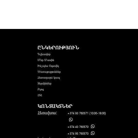
ԸՆԿԵՐՈՒԹՅՈՒՆ
Գլխավոր
Մեր Մասին
Ինչպես Օգտվել
Ծառայություններ
Հետադարձ կապ
Տերմիններ
Բլոգ
ՀՏՀ
ԿՈՆՏԱԿՏՆԵՐ
Հեռախոս:
+374 93 760571
(10:00-18:00)
+374 43 760570
+374 95 760570