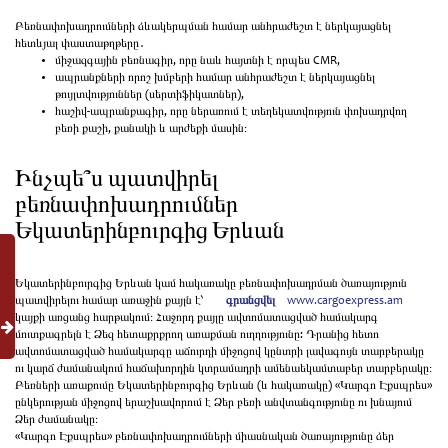
Բեռնափոխադրումների ձևակերպման համար անհրաժեշտ է ներկայացնել
հետևյալ փաստաթղթերը․
միջազգային բեռնագիր, որը նաև հայտնի է որպես CMR,
ապրանքների որոշ խմբերի համար անհրաժեշտ է ներկայացնել
թույլտվություններ (սերտիֆիկատներ),
հաշիվ-ապրանքագիր, որը ներառում է տեղեկատվություն փոխադրվող
բեռի քաշի, քանակի և արժեքի մասին։
Ինչպե՞ս պատվիրել
բեռնափոխադրումներ
Եկատերինբուրգից Երևան
Եկատերինբուրգից Երևան կամ հակառակը բեռնափոխադրման ծառայություն
պատվիրելու համար առաջին քայլն է՝
գրանցվել
www.cargoexpress.am
կայքի առցանց հարթակում։ Հաջորդ քայլը ավտոմատացված համակարգ
մուտքագրելն է Ձեզ հետաքրքրող առաքման ուղղությունը: Դրանից հետո
ավտոմատացված համակարգը աճուրդի միջոցով կընտրի լավագույն տարբերակը
ու կարճ ժամանակում հաճախորդին կտրամադրի ամենաեկամտաբեր տարբերակը։
Բեռների առաքումը Եկատերինբուրգից Երևան (և հակառակը) «Կարգո Էքսպրես»
ընկերության միջոցով երաշխավորում է Ձեր բեռի անվտանգությունը ու խնայում
Ձեր ժամանակը։
«Կարգո Էքսպրես» բեռնափոխադրումների միասնական ծառայությունը ձեր