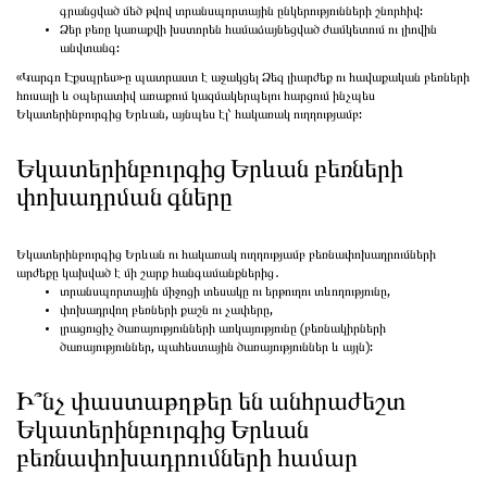
գրանցված մեծ թվով տրանսպորտային ընկերությունների շնորհիվ:
Ձեր բեռը կառաքվի խստորեն համաձայնեցված ժամկետում ու լիովին
անվտանգ:
«Կարգո Էքսպրես»-ը պատրաստ է աջակցել Ձեզ լիարժեք ու հավաքական բեռների
հուսալի և օպերատիվ առաքում կազմակերպելու հարցում ինչպես
Եկատերինբուրգից Երևան, այնպես էլ՝ հակառակ ուղղությամբ:
Եկատերինբուրգից Երևան բեռների
փոխադրման գները
Եկատերինբուրգից Երևան ու հակառակ ուղղությամբ բեռնափոխադրումների
արժեքը կախված է մի շարք հանգամանքներից․
տրանսպորտային միջոցի տեսակը ու երթուղու տևողությունը,
փոխադրվող բեռների քաշն ու չափերը,
լրացուցիչ ծառայությունների առկայությունը (բեռնակիրների
ծառայություններ, պահեստային ծառայություններ և այլն):
Ի՞նչ փաստաթղթեր են անհրաժեշտ
Եկատերինբուրգից Երևան
բեռնափոխադրումների համար