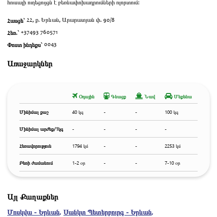
հուսալի ուղեցույցն է բեռնափոխադրումների ոլորտում:
Հասցե`
ՀՀ, ք. Երևան, Արարատյան փ. 90/8
Հեռ.`
+37493 760571
Փոստ ինդեքս`
0043
Առաջարկներ
Օդային
Գնացք
Նավ
Մեքենա
Մինիմալ քաշ
40 կգ
-
-
100 կգ
Մինիմալ արժեք/1կգ
-
-
-
-
Հեռավորություն
1794 կմ
-
-
2253 կմ
Բեռի ժամանում
1-2 օր
-
-
7-10 օր
Այլ Քաղաքներ
Մոսկվա - Երևան
,
Սանկտ Պետերբուրգ - Երևան
,