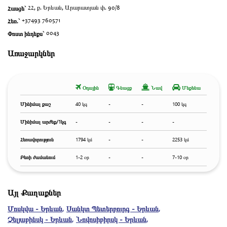
Հասցե`
ՀՀ, ք. Երևան, Արարատյան փ. 90/8
Հեռ.`
+37493 760571
Փոստ ինդեքս`
0043
Առաջարկներ
Օդային
Գնացք
Նավ
Մեքենա
Մինիմալ քաշ
40 կգ
-
-
100 կգ
Մինիմալ արժեք/1կգ
-
-
-
-
Հեռավորություն
1794 կմ
-
-
2253 կմ
Բեռի ժամանում
1-2 օր
-
-
7-10 օր
Այլ Քաղաքներ
Մոսկվա - Երևան
,
Սանկտ Պետերբուրգ - Երևան
,
Չելյաբինսկ - Երևան
,
Նովոսիբիրսկ - Երևան
,