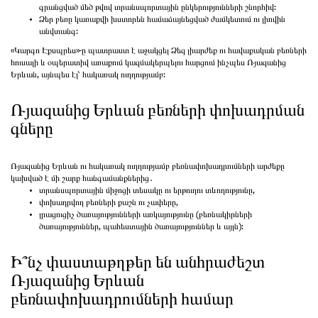
գրանցված մեծ թվով տրանսպորտային ընկերությունների շնորհիվ:
Ձեր բեռը կառաքվի խստորեն համաձայնեցված ժամկետում ու լիովին
անվտանգ:
«Կարգո Էքսպրես»-ը պատրաստ է աջակցել Ձեզ լիարժեք ու հավաքական բեռների
հուսալի և օպերատիվ առաքում կազմակերպելու հարցում ինչպես Ռյազանից
Երևան, այնպես էլ՝ հակառակ ուղղությամբ:
Ռյազանից Երևան բեռների փոխադրման
գները
Ռյազանից Երևան ու հակառակ ուղղությամբ բեռնափոխադրումների արժեքը
կախված է մի շարք հանգամանքներից․
տրանսպորտային միջոցի տեսակը ու երթուղու տևողությունը,
փոխադրվող բեռների քաշն ու չափերը,
լրացուցիչ ծառայությունների առկայությունը (բեռնակիրների
ծառայություններ, պահեստային ծառայություններ և այլն):
Ի՞նչ փաստաթղթեր են անհրաժեշտ
Ռյազանից Երևան
բեռնափոխադրումների համար