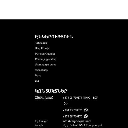
ԸՆԿԵՐՈՒԹՅՈՒՆ
Գլխավոր
Մեր Մասին
Ինչպես Օգտվել
Ծառայություններ
Հետադարձ կապ
Տերմիններ
Բլոգ
ՀՏՀ
ԿՈՆՏԱԿՏՆԵՐ
Հեռախոս:
+374 93 760571
(10:00-18:00)
+374 43 760570
+374 95 760570
Էլ. Հասցե:
info@cargoexpress.am
Հասցե:
ՀՀ, ք. Երևան 0043, Արարատյան