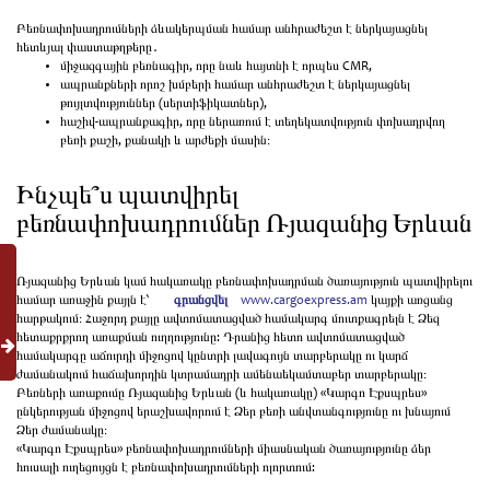
Բեռնափոխադրումների ձևակերպման համար անհրաժեշտ է ներկայացնել
հետևյալ փաստաթղթերը․
միջազգային բեռնագիր, որը նաև հայտնի է որպես CMR,
ապրանքների որոշ խմբերի համար անհրաժեշտ է ներկայացնել
թույլտվություններ (սերտիֆիկատներ),
հաշիվ-ապրանքագիր, որը ներառում է տեղեկատվություն փոխադրվող
բեռի քաշի, քանակի և արժեքի մասին։
Ինչպե՞ս պատվիրել
բեռնափոխադրումներ Ռյազանից Երևան
Ռյազանից Երևան կամ հակառակը բեռնափոխադրման ծառայություն պատվիրելու
համար առաջին քայլն է՝
գրանցվել
www.cargoexpress.am
կայքի առցանց
հարթակում։ Հաջորդ քայլը ավտոմատացված համակարգ մուտքագրելն է Ձեզ
հետաքրքրող առաքման ուղղությունը: Դրանից հետո ավտոմատացված
համակարգը աճուրդի միջոցով կընտրի լավագույն տարբերակը ու կարճ
ժամանակում հաճախորդին կտրամադրի ամենաեկամտաբեր տարբերակը։
Բեռների առաքումը Ռյազանից Երևան (և հակառակը) «Կարգո Էքսպրես»
ընկերության միջոցով երաշխավորում է Ձեր բեռի անվտանգությունը ու խնայում
Ձեր ժամանակը։
«Կարգո Էքսպրես» բեռնափոխադրումների միասնական ծառայությունը ձեր
հուսալի ուղեցույցն է բեռնափոխադրումների ոլորտում: