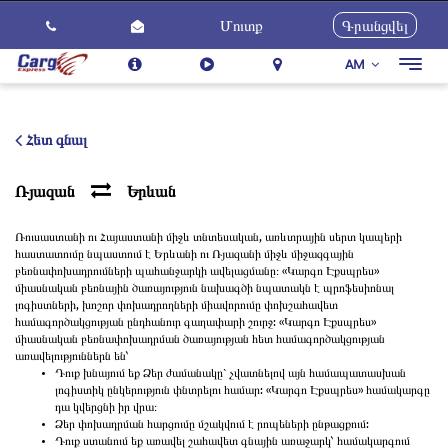
Մուտք
Գրանցվել
AM
Togg
navig
Մեր Մասին
Ծառայություններ
Հետ գնալ
Ինչպես Օգտվել
Ռյազան
Երևան
Հետադարձ կապ
Ռուսաստանի ու Հայաստանի միջև տնտեսական, առևտրային սերտ կապերի
Կարիերա
հաստատումը նպաստում է Երևանի ու Ռյազանի միջև միջազգային
բեռնափոխադրումների պահանջարկի ավելացմանը։ «Կարգո Էքսպրես»
Նորություններ
միասնական բեռնային ծառայություն նախագծի նպատակն է պրոֆեսիոնալ
լոգիստների, խոշոր փոխադրողների միավորումը փոխշահավետ
համագործակցության ընդհանուր գաղափարի շուրջ: «Կարգո Էքսպրես»
միասնական բեռնափոխադրման ծառայության հետ համագործակցության
առավելություններն են՝
Դուք խնայում եք Ձեր ժամանակը` չվատնելով այն համապատասխան
լոգիստիկ ընկերություն փնտրելու համար: «Կարգո Էքսպրես» համակարգը
դա կվերցնի իր վրա։
Ձեր փոխադրման հարցումը մշակվում է րոպեների ընթացքում:
Դուք ստանում եք առավել շահավետ գնային առաջարկ՝ համակարգում