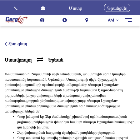
Մուտք
Գրանցվել
AM
Togg
navig
Մեր Մասին
Ծառայություններ
Հետ գնալ
Ինչպես Օգտվել
Ստավրոպոլ
Երևան
Հետադարձ կապ
Ռուսաստանի ու Հայաստանի միջև տնտեսական, առևտրային սերտ կապերի
Կարիերա
հաստատումը նպաստում է Երևանի ու Ստավրոպոլի միջև միջազգային
բեռնափոխադրումների պահանջարկի ավելացմանը։ «Կարգո Էքսպրես»
Նորություններ
միասնական բեռնային ծառայություն նախագծի նպատակն է պրոֆեսիոնալ
լոգիստների, խոշոր փոխադրողների միավորումը փոխշահավետ
համագործակցության ընդհանուր գաղափարի շուրջ: «Կարգո Էքսպրես»
միասնական բեռնափոխադրման ծառայության հետ համագործակցության
առավելություններն են՝
Դուք խնայում եք Ձեր ժամանակը` չվատնելով այն համապատասխան
լոգիստիկ ընկերություն փնտրելու համար: «Կարգո Էքսպրես» համակարգը
դա կվերցնի իր վրա։
Ձեր փոխադրման հարցումը մշակվում է րոպեների ընթացքում:
Դուք ստանում եք առավել շահավետ գնային առաջարկ՝ համակարգում