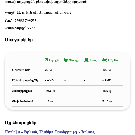
հուսալի ուղեցույցն է բեռնափոխադրումների ոլորտում:
Հասցե`
ՀՀ, ք. Երևան, Արարատյան փ. 90/8
Հեռ.`
+37493 760571
Փոստ ինդեքս`
0043
Առաջարկներ
Օդային
Գնացք
Նավ
Մեքենա
Մինիմալ քաշ
40 կգ
-
-
100 կգ
Մինիմալ արժեք/1կգ
- AMD
-
-
- AMD
Հեռավորություն
1684 կմ
-
-
1684 կմ
Բեռի ժամանում
1-2 օր
-
-
7-10 օր
Այլ Քաղաքներ
Մոսկվա - Երևան
,
Սանկտ Պետերբուրգ - Երևան
,