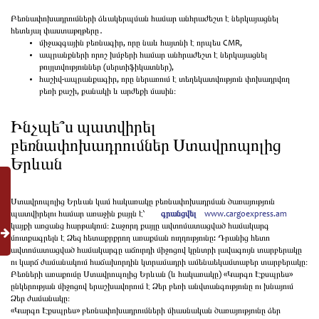
Բեռնափոխադրումների ձևակերպման համար անհրաժեշտ է ներկայացնել
հետևյալ փաստաթղթերը․
միջազգային բեռնագիր, որը նաև հայտնի է որպես CMR,
ապրանքների որոշ խմբերի համար անհրաժեշտ է ներկայացնել
թույլտվություններ (սերտիֆիկատներ),
հաշիվ-ապրանքագիր, որը ներառում է տեղեկատվություն փոխադրվող
բեռի քաշի, քանակի և արժեքի մասին։
Ինչպե՞ս պատվիրել
բեռնափոխադրումներ Ստավրոպոլից
Երևան
Ստավրոպոլից Երևան կամ հակառակը բեռնափոխադրման ծառայություն
պատվիրելու համար առաջին քայլն է՝
գրանցվել
www.cargoexpress.am
կայքի առցանց հարթակում։ Հաջորդ քայլը ավտոմատացված համակարգ
մուտքագրելն է Ձեզ հետաքրքրող առաքման ուղղությունը: Դրանից հետո
ավտոմատացված համակարգը աճուրդի միջոցով կընտրի լավագույն տարբերակը
ու կարճ ժամանակում հաճախորդին կտրամադրի ամենաեկամտաբեր տարբերակը։
Բեռների առաքումը Ստավրոպոլից Երևան (և հակառակը) «Կարգո Էքսպրես»
ընկերության միջոցով երաշխավորում է Ձեր բեռի անվտանգությունը ու խնայում
Ձեր ժամանակը։
«Կարգո Էքսպրես» բեռնափոխադրումների միասնական ծառայությունը ձեր