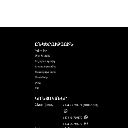
ԸՆԿԵՐՈՒԹՅՈՒՆ
Գլխավոր
Մեր Մասին
Ինչպես Օգտվել
Ծառայություններ
Հետադարձ կապ
Տերմիններ
Բլոգ
ՀՏՀ
ԿՈՆՏԱԿՏՆԵՐ
Հեռախոս:
+374 93 760571
(10:00-18:00)
+374 43 760570
+374 95 760570