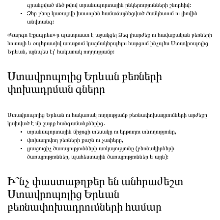
գրանցված մեծ թվով տրանսպորտային ընկերությունների շնորհիվ:
Ձեր բեռը կառաքվի խստորեն համաձայնեցված ժամկետում ու լիովին
անվտանգ:
«Կարգո Էքսպրես»-ը պատրաստ է աջակցել Ձեզ լիարժեք ու հավաքական բեռների
հուսալի և օպերատիվ առաքում կազմակերպելու հարցում ինչպես Ստավրոպոլից
Երևան, այնպես էլ՝ հակառակ ուղղությամբ:
Ստավրոպոլից Երևան բեռների
փոխադրման գները
Ստավրոպոլից Երևան ու հակառակ ուղղությամբ բեռնափոխադրումների արժեքը
կախված է մի շարք հանգամանքներից․
տրանսպորտային միջոցի տեսակը ու երթուղու տևողությունը,
փոխադրվող բեռների քաշն ու չափերը,
լրացուցիչ ծառայությունների առկայությունը (բեռնակիրների
ծառայություններ, պահեստային ծառայություններ և այլն):
Ի՞նչ փաստաթղթեր են անհրաժեշտ
Ստավրոպոլից Երևան
բեռնափոխադրումների համար