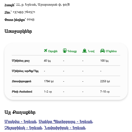
Հասցե`
ՀՀ, ք. Երևան, Արարատյան փ. 90/8
Հեռ.`
+37493 760571
Փոստ ինդեքս`
0043
Առաջարկներ
Օդային
Գնացք
Նավ
Մեքենա
Մինիմալ քաշ
40 կգ
-
-
100 կգ
Մինիմալ արժեք/1կգ
-
-
-
-
Հեռավորություն
1794 կմ
-
-
2253 կմ
Բեռի ժամանում
1-2 օր
-
-
7-10 օր
Այլ Քաղաքներ
Մոսկվա - Երևան
,
Սանկտ Պետերբուրգ - Երևան
,
Չելյաբինսկ - Երևան
,
Նովոսիբիրսկ - Երևան
,