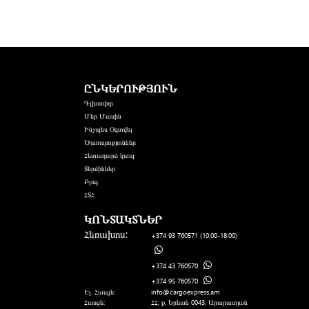
ԸՆԿԵՐՈՒԹՅՈՒՆ
Գլխավոր
Մեր Մասին
Ինչպես Օգտվել
Ծառայություններ
Հետադարձ կապ
Տերմիններ
Բլոգ
ՀՏՀ
ԿՈՆՏԱԿՏՆԵՐ
Հեռախոս:
+374 93 760571
(10:00-18:00)
+374 43 760570
+374 95 760570
Էլ. Հասցե:
info@cargoexpress.am
Հասցե:
ՀՀ, ք. Երևան 0043, Արարատյան