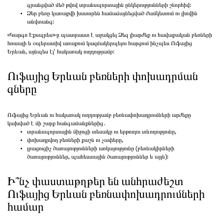
գրանցված մեծ թվով տրանսպորտային ընկերությունների շնորհիվ:
Ձեր բեռը կառաքվի խստորեն համաձայնեցված ժամկետում ու լիովին
անվտանգ:
«Կարգո Էքսպրես»-ը պատրաստ է աջակցել Ձեզ լիարժեք ու հավաքական բեռների
հուսալի և օպերատիվ առաքում կազմակերպելու հարցում ինչպես Ուֆայից
Երևան, այնպես էլ՝ հակառակ ուղղությամբ:
Ուֆայից Երևան բեռների փոխադրման
գները
Ուֆայից Երևան ու հակառակ ուղղությամբ բեռնափոխադրումների արժեքը
կախված է մի շարք հանգամանքներից․
տրանսպորտային միջոցի տեսակը ու երթուղու տևողությունը,
փոխադրվող բեռների քաշն ու չափերը,
լրացուցիչ ծառայությունների առկայությունը (բեռնակիրների
ծառայություններ, պահեստային ծառայություններ և այլն):
Ի՞նչ փաստաթղթեր են անհրաժեշտ
Ուֆայից Երևան բեռնափոխադրումների
համար