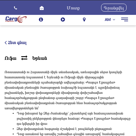
Մուտք
Գրանցվել
AM
Togg
navig
Մեր Մասին
Ծառայություններ
Հետ գնալ
Ինչպես Օգտվել
Ուֆա
Երևան
Հետադարձ կապ
Ռուսաստանի ու Հայաստանի միջև տնտեսական, առևտրային սերտ կապերի
Կարիերա
հաստատումը նպաստում է Երևանի ու Ուֆայի միջև միջազգային
բեռնափոխադրումների պահանջարկի ավելացմանը։ «Կարգո Էքսպրես»
Նորություններ
միասնական բեռնային ծառայություն նախագծի նպատակն է պրոֆեսիոնալ
լոգիստների, խոշոր փոխադրողների միավորումը փոխշահավետ
համագործակցության ընդհանուր գաղափարի շուրջ: «Կարգո Էքսպրես»
միասնական բեռնափոխադրման ծառայության հետ համագործակցության
առավելություններն են՝
Դուք խնայում եք Ձեր ժամանակը` չվատնելով այն համապատասխան
լոգիստիկ ընկերություն փնտրելու համար: «Կարգո Էքսպրես» համակարգը
դա կվերցնի իր վրա։
Ձեր փոխադրման հարցումը մշակվում է րոպեների ընթացքում:
Դուք ստանում եք առավել շահավետ գնային առաջարկ՝ համակարգում