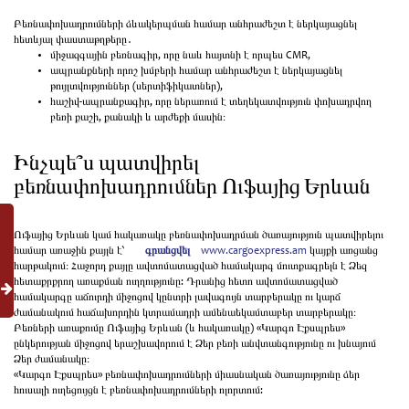
Բեռնափոխադրումների ձևակերպման համար անհրաժեշտ է ներկայացնել
հետևյալ փաստաթղթերը․
միջազգային բեռնագիր, որը նաև հայտնի է որպես CMR,
ապրանքների որոշ խմբերի համար անհրաժեշտ է ներկայացնել
թույլտվություններ (սերտիֆիկատներ),
հաշիվ-ապրանքագիր, որը ներառում է տեղեկատվություն փոխադրվող
բեռի քաշի, քանակի և արժեքի մասին։
Ինչպե՞ս պատվիրել
բեռնափոխադրումներ Ուֆայից Երևան
Ուֆայից Երևան կամ հակառակը բեռնափոխադրման ծառայություն պատվիրելու
համար առաջին քայլն է՝
գրանցվել
www.cargoexpress.am
կայքի առցանց
հարթակում։ Հաջորդ քայլը ավտոմատացված համակարգ մուտքագրելն է Ձեզ
հետաքրքրող առաքման ուղղությունը: Դրանից հետո ավտոմատացված
համակարգը աճուրդի միջոցով կընտրի լավագույն տարբերակը ու կարճ
ժամանակում հաճախորդին կտրամադրի ամենաեկամտաբեր տարբերակը։
Բեռների առաքումը Ուֆայից Երևան (և հակառակը) «Կարգո Էքսպրես»
ընկերության միջոցով երաշխավորում է Ձեր բեռի անվտանգությունը ու խնայում
Ձեր ժամանակը։
«Կարգո Էքսպրես» բեռնափոխադրումների միասնական ծառայությունը ձեր
հուսալի ուղեցույցն է բեռնափոխադրումների ոլորտում: