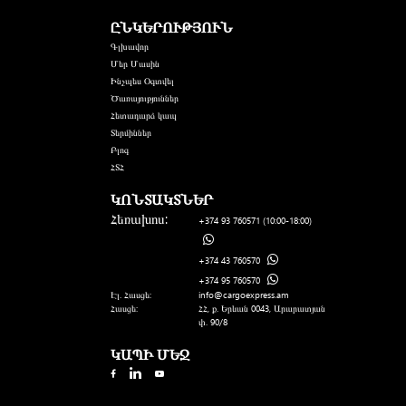
ԸՆԿԵՐՈՒԹՅՈՒՆ
Գլխավոր
Մեր Մասին
Ինչպես Օգտվել
Ծառայություններ
Հետադարձ կապ
Տերմիններ
Բլոգ
ՀՏՀ
ԿՈՆՏԱԿՏՆԵՐ
Հեռախոս:
+374 93 760571
(10:00-18:00)
+374 43 760570
+374 95 760570
Էլ. Հասցե:
info@cargoexpress.am
Հասցե:
ՀՀ, ք. Երևան 0043, Արարատյան
փ. 90/8
ԿԱՊԻ ՄԵՋ