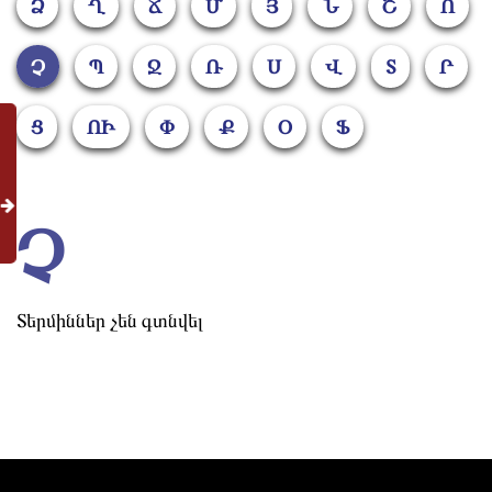
Ձ
Ղ
Ճ
Մ
Յ
Ն
Շ
Ո
Չ
Պ
Ջ
Ռ
Ս
Վ
Տ
Ր
Ց
ՈԻ
Փ
Ք
Օ
Ֆ
Չ
Տերմիններ չեն գտնվել