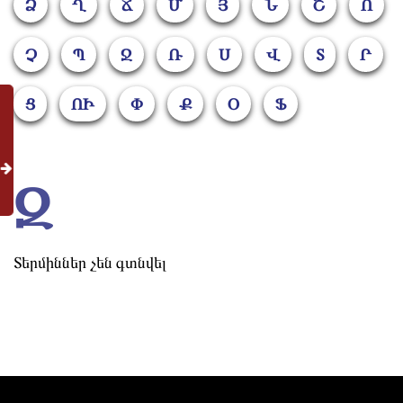
Ձ
Ղ
Ճ
Մ
Յ
Ն
Շ
Ո
Չ
Պ
Ջ
Ռ
Ս
Վ
Տ
Ր
Ց
ՈԻ
Փ
Ք
Օ
Ֆ
Զ
Տերմիններ չեն գտնվել