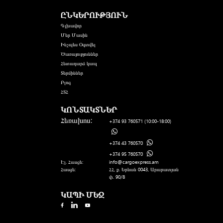
ԸՆԿԵՐՈՒԹՅՈՒՆ
Գլխավոր
Մեր Մասին
Ինչպես Օգտվել
Ծառայություններ
Հետադարձ կապ
Տերմիններ
Բլոգ
ՀՏՀ
ԿՈՆՏԱԿՏՆԵՐ
Հեռախոս:
+374 93 760571
(10:00-18:00)
+374 43 760570
+374 95 760570
Էլ. Հասցե:
info@cargoexpress.am
Հասցե:
ՀՀ, ք. Երևան 0043, Արարատյան
փ. 90/8
ԿԱՊԻ ՄԵՋ