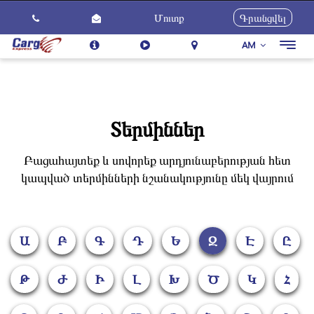
Մուտք
Գրանցվել
AM
Togg
navig
Մեր Մասին
Ծառայություններ
Ինչպես Օգտվել
Տերմիններ
Հետադարձ կապ
Բացահայտեք և սովորեք արդյունաբերության հետ
Կարիերա
կապված տերմինների նշանակությունը մեկ վայրում
Նորություններ
Ա
Բ
Գ
Դ
Ե
Զ
Է
Ը
Թ
Ժ
Ի
Լ
Խ
Ծ
Կ
Հ