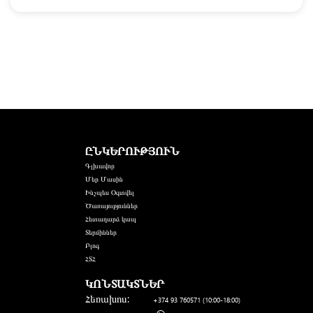
ԸՆԿԵՐՈՒԹՅՈՒՆ
Գլխավոր
Մեր Մասին
Ինչպես Օգտվել
Ծառայություններ
Հետադարձ կապ
Տերմիններ
Բլոգ
ՀՏՀ
ԿՈՆՏԱԿՏՆԵՐ
Հեռախոս:
+374 93 760571
(10:00-18:00)