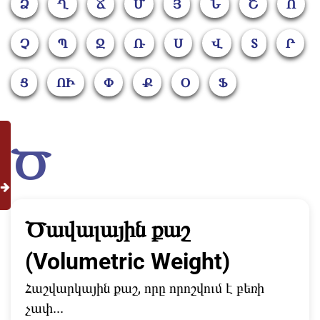
Ձ
Ղ
Ճ
Մ
Յ
Ն
Շ
Ո
Չ
Պ
Ջ
Ռ
Ս
Վ
Տ
Ր
Ց
ՈԻ
Փ
Ք
Օ
Ֆ
Ծ
Ծավալային քաշ
(Volumetric Weight)
Հաշվարկային քաշ, որը որոշվում է բեռի
չափ...