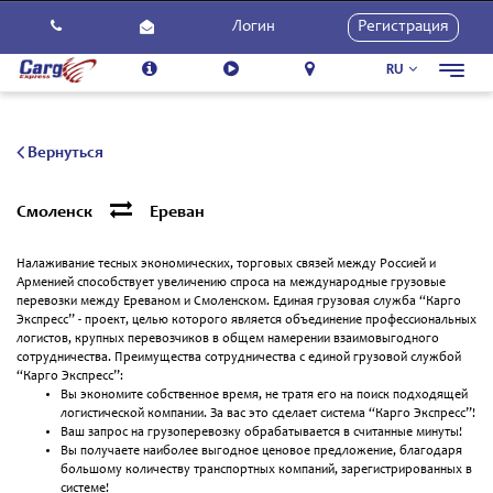
Логин
Регистрация
RU
Toggl
navig
О Нас
Услуги
Вернуться
Как Использовать
Смоленск
Ереван
Контакты
Налаживание тесных экономических, торговых связей между Россией и
Карьера
Арменией способствует увеличению спроса на международные грузовые
перевозки между Ереваном и Смоленском. Единая грузовая служба “Карго
Новости
Экспресс” - проект, целью которого является объединение профессиональных
логистов, крупных перевозчиков в общем намерении взаимовыгодного
сотрудничества. Преимущества сотрудничества с единой грузовой службой
“Карго Экспресс”:
Вы экономите собственное время, не тратя его на поиск подходящей
логистической компании. За вас это сделает система “Карго Экспресс”!
Ваш запрос на грузоперевозку обрабатывается в считанные минуты!
Вы получаете наиболее выгодное ценовое предложение, благодаря
большому количеству транспортных компаний, зарегистрированных в
системе!