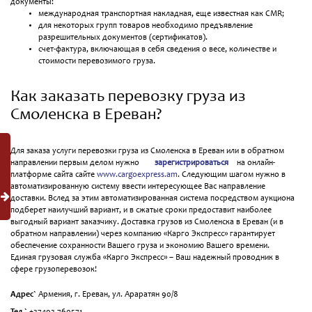
документы:
международная транспортная накладная, еще известная как CMR;
для некоторых групп товаров необходимо предъявление
разрешительных документов (сертификатов).
счет-фактура, включающая в себя сведения о весе, количестве и
стоимости перевозимого груза.
Как заказать перевозку груза из
Смоленска в Ереван?
Для заказа услуги перевозки груза из Смоленска в Ереван или в обратном
направлении первым делом нужно
зарегистрироваться
на онлайн-
платформе сайта сайте
www.cargoexpress.am
. Следующим шагом нужно в
автоматизированную систему ввести интересующее Вас направление
доставки. Вслед за этим автоматизированная система посредством аукциона
подберет наилучший вариант, и в сжатые сроки предоставит наиболее
выгодный вариант заказчику. Доставка грузов из Смоленска в Ереван (и в
обратном направлении) через компанию «Карго Экспресс» гарантирует
обеспечение сохранности Вашего груза и экономию Вашего времени.
Единая грузовая служба «Карго Экспресс» – Ваш надежный проводник в
сфере грузоперевозок!
Адрес`
Армения, г. Ереван, ул. Араратян 90/8