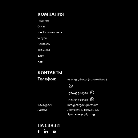
КОМПАНИЯ
Главное
О Нас
Как Использовать
Услуги
Контакты
Термины
Блог
ЧЗВ
КОНТАКТЫ
Телефон:
+374 93 760571
(10:00-18:00)
+374 43 760570
+374 95 760570
Эл. адрес:
info@cargoexpress.am
Адрес:
Армения, г. Ереван, ул.
Араратян 90/8, 0043
НА СВЯЗИ