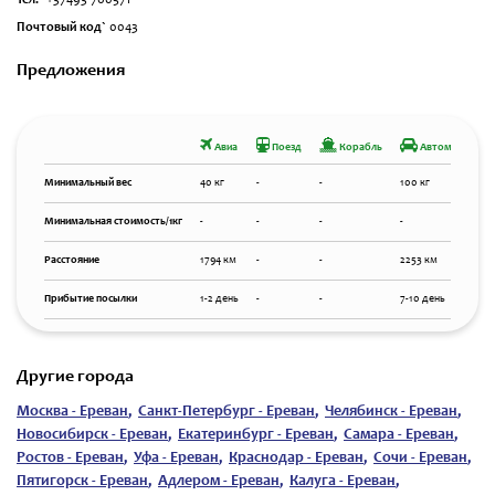
Тел.`
+37493 760571
Почтовый код`
0043
Предложения
Авиа
Поезд
Корабль
Автомобиль
Минимальный вес
40 кг
-
-
100 кг
Минимальная стоимость/1кг
-
-
-
-
Расстояние
1794 км
-
-
2253 км
Прибытие посылки
1-2 день
-
-
7-10 день
Другие города
Москва - Ереван
,
Санкт-Петербург - Ереван
,
Челябинск - Ереван
,
Новосибирск - Ереван
,
Екатеринбург - Ереван
,
Самара - Ереван
,
Ростов - Ереван
,
Уфа - Ереван
,
Краснодар - Ереван
,
Сочи - Ереван
,
Пятигорск - Ереван
,
Адлером - Ереван
,
Калуга - Ереван
,