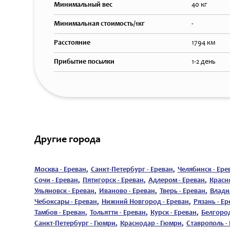
Минимальный вес
40 кг
Минимальная стоимость/1кг
-
Расстояние
1794 км
Прибытие посылки
1-2 день
Другие города
Москва - Ереван
,
Санкт-Петербург - Ереван
,
Челябинск - Ере
Сочи - Ереван
,
Пятигорск - Ереван
,
Адлером - Ереван
,
Красно
Ульяновск - Ереван
,
Иваново - Ереван
,
Тверь - Ереван
,
Влади
Чебоксары - Ереван
,
Нижний Новгород - Ереван
,
Рязань - Ер
Тамбов - Ереван
,
Тольятти - Ереван
,
Курск - Ереван
,
Белгород
Санкт-Петербург - Гюмри
,
Краснодар - Гюмри
,
Ставрополь -