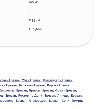
100 кг
-
2253 км
7-10 день
стов - Ереван
,
Уфа - Ереван
,
Краснодар - Ереван
,
ск - Ереван
,
Барнаул - Ереван
,
Киров - Ереван
,
Смоленск - Ереван
,
Брянск - Ереван
,
Орел - Ереван
,
д - Ереван
,
Ростов-на-Дону - Ереван
,
Липецк - Ереван
,
аврополь - Ереван
,
Кисловодск - Ереван
,
Сочи - Гюмри
,