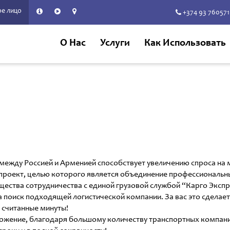
е лицо
+374 93 760571
О Нас
Услуги
Как Использовать
 между Россией и Арменией способствует увеличению спроса н
 - проект, целью которого является объединение профессиональ
ества сотрудничества с единой грузовой службой “Карго Экспр
а поиск подходящей логистической компании. За вас это сделает
 считанные минуты!
ожение, благодаря большому количеству транспортных компаний