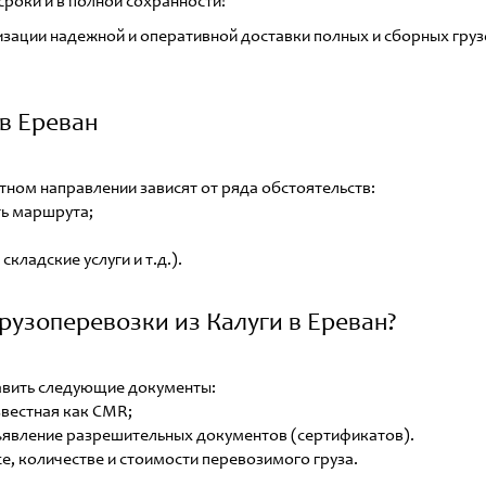
сроки и в полной сохранности!
зации надежной и оперативной доставки полных и сборных грузов
 в Ереван
атном направлении зависят от ряда обстоятельств:
ть маршрута;
складские услуги и т.д.).
узоперевозки из Калуги в Ереван?
вить следующие документы:
вестная как CMR;
ъявление разрешительных документов (сертификатов).
е, количестве и стоимости перевозимого груза.