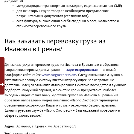
документы:
международная транспортная накладная, еще известная как CMR;
для некоторых групп товаров необходимо предъявление
разрешительных документов (сертификатов).
счет-фактура, включающая в себя сведения о весе, количестве и
стоимости перевозимого груза.
Как заказать перевозку груза из
Иванова в Ереван?
Для заказа услуги перевозки груза из Иванова в Ереван или в обратном
направлении первым делом нужно
зарегистрироваться
на онлайн-
платформе сайта сайте
www.cargoexpress.am
. Следующим шагом нужно в
автоматизированную систему ввести интересующее Вас направление
доставки. Вслед за этим автоматизированная система посредством аукциона
подберет наилучший вариант, и в сжатые сроки предоставит наиболее
выгодный вариант заказчику. Доставка грузов из Иванова в Ереван (и в
обратном направлении) через компанию «Карго Экспресс» гарантирует
обеспечение сохранности Вашего груза и экономию Вашего времени.
Единая грузовая служба «Карго Экспресс» – Ваш надежный проводник в
сфере грузоперевозок!
Адрес`
Армения, г. Ереван, ул. Араратян 90/8