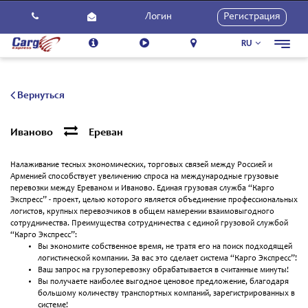
Логин
Регистрация
RU
Toggl
navig
О Нас
Услуги
Вернуться
Как Использовать
Иваново
Ереван
Контакты
Налаживание тесных экономических, торговых связей между Россией и
Карьера
Арменией способствует увеличению спроса на международные грузовые
перевозки между Ереваном и Иваново. Единая грузовая служба “Карго
Новости
Экспресс” - проект, целью которого является объединение профессиональных
логистов, крупных перевозчиков в общем намерении взаимовыгодного
сотрудничества. Преимущества сотрудничества с единой грузовой службой
“Карго Экспресс”:
Вы экономите собственное время, не тратя его на поиск подходящей
логистической компании. За вас это сделает система “Карго Экспресс”!
Ваш запрос на грузоперевозку обрабатывается в считанные минуты!
Вы получаете наиболее выгодное ценовое предложение, благодаря
большому количеству транспортных компаний, зарегистрированных в
системе!