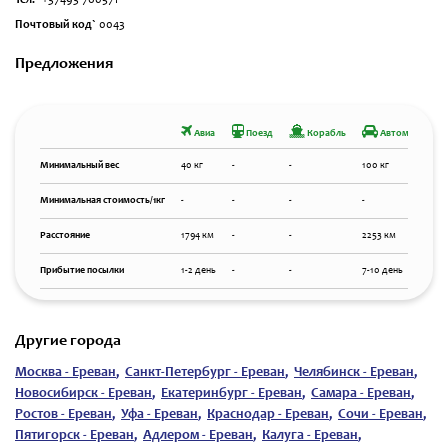
Тел.`
+37493 760571
Почтовый код`
0043
Предложения
Авиа
Поезд
Корабль
Автомобиль
Минимальный вес
40 кг
-
-
100 кг
Минимальная стоимость/1кг
-
-
-
-
Расстояние
1794 км
-
-
2253 км
Прибытие посылки
1-2 день
-
-
7-10 день
Другие города
Москва - Ереван
,
Санкт-Петербург - Ереван
,
Челябинск - Ереван
,
Новосибирск - Ереван
,
Екатеринбург - Ереван
,
Самара - Ереван
,
Ростов - Ереван
,
Уфа - Ереван
,
Краснодар - Ереван
,
Сочи - Ереван
,
Пятигорск - Ереван
,
Адлером - Ереван
,
Калуга - Ереван
,