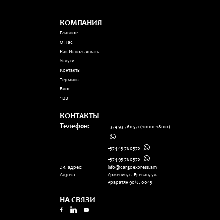
КОМПАНИЯ
Главное
О Нас
Как Использовать
Услуги
Контакты
Термины
Блог
ЧЗВ
КОНТАКТЫ
Телефон:
+374 93 760571
(10:00-18:00)
+374 43 760570
+374 95 760570
Эл. адрес:
info@cargoexpress.am
Адрес:
Армения, г. Ереван, ул.
Араратян 90/8, 0043
НА СВЯЗИ