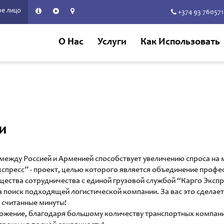
е лицо
+374 93 760571
О Нас
Услуги
Как Использовать
и
 между Россией и Арменией способствует увеличению спроса н
кспресс” - проект, целью которого является объединение проф
ества сотрудничества с единой грузовой службой “Карго Экспр
а поиск подходящей логистической компании. За вас это сделает
 считанные минуты!
ожение, благодаря большому количеству транспортных компаний