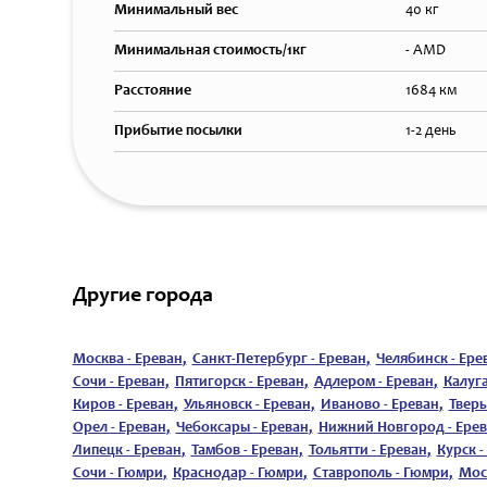
Минимальный вес
40 кг
Минимальная стоимость/1кг
- AMD
Расстояние
1684 км
Прибытие посылки
1-2 день
Другие города
Москва - Ереван
,
Санкт-Петербург - Ереван
,
Челябинск - Ере
Сочи - Ереван
,
Пятигорск - Ереван
,
Адлером - Ереван
,
Калуга
Киров - Ереван
,
Ульяновск - Ереван
,
Иваново - Ереван
,
Тверь
Орел - Ереван
,
Чебоксары - Ереван
,
Нижний Новгород - Ере
Липецк - Ереван
,
Тамбов - Ереван
,
Тольятти - Ереван
,
Курск -
Сочи - Гюмри
,
Краснодар - Гюмри
,
Ставрополь - Гюмри
,
Мос