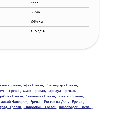
100 кг
- AMD
1684 км
7-10 день
стов - Ереван
,
Уфа - Ереван
,
Краснодар - Ереван
,
омск - Ереван
,
Омск - Ереван
,
Барнаул - Ереван
,
-Ола - Ереван
,
Смоленск - Ереван
,
Брянск - Ереван
,
еликий Новгород - Ереван
,
Ростов-на-Дону - Ереван
,
град - Ереван
,
Ставрополь - Ереван
,
Кисловодск - Ереван
,