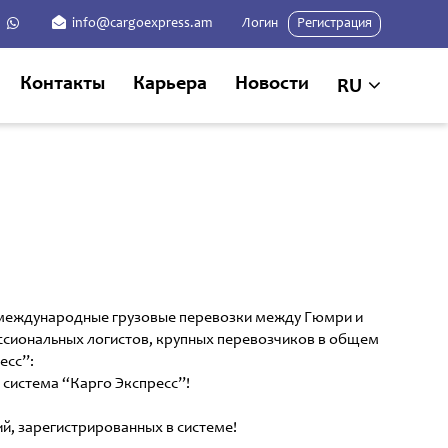
info@cargoexpress.am
Логин
Регистрация
Контакты
Карьера
Новости
RU
а международные грузовые перевозки между Гюмри и
ессиональных логистов, крупных перевозчиков в общем
есс”:
 система “Карго Экспресс”!
, зарегистрированных в системе!