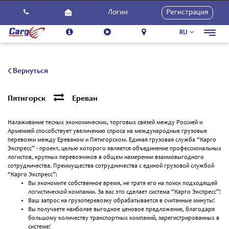
Логин
Регистрация
RU
Toggl
navig
О Нас
Услуги
Вернуться
Как Использовать
Пятигорск
Ереван
Контакты
Налаживание тесных экономических, торговых связей между Россией и
Карьера
Арменией способствует увеличению спроса на международные грузовые
перевозки между Ереваном и Пятигорском. Единая грузовая служба “Карго
Новости
Экспресс” - проект, целью которого является объединение профессиональных
логистов, крупных перевозчиков в общем намерении взаимовыгодного
сотрудничества. Преимущества сотрудничества с единой грузовой службой
“Карго Экспресс”:
Вы экономите собственное время, не тратя его на поиск подходящей
логистической компании. За вас это сделает система “Карго Экспресс”!
Ваш запрос на грузоперевозку обрабатывается в считанные минуты!
Вы получаете наиболее выгодное ценовое предложение, благодаря
большому количеству транспортных компаний, зарегистрированных в
системе!