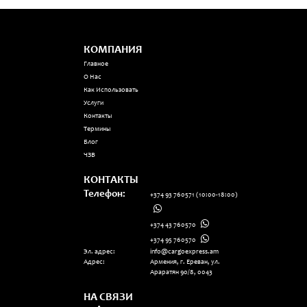
КОМПАНИЯ
Главное
О Нас
Как Использовать
Услуги
Контакты
Термины
Блог
ЧЗВ
КОНТАКТЫ
Телефон:
+374 93 760571
(10:00-18:00)
+374 43 760570
+374 95 760570
Эл. адрес:
info@cargoexpress.am
Адрес:
Армения, г. Ереван, ул.
Араратян 90/8, 0043
НА СВЯЗИ