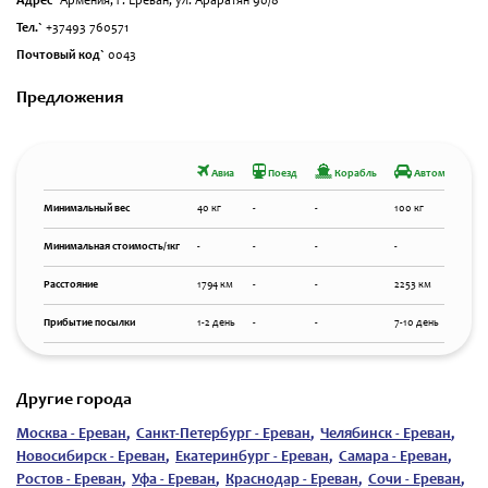
Адрес`
Армения, г. Ереван, ул. Араратян 90/8
Тел.`
+37493 760571
Почтовый код`
0043
Предложения
Авиа
Поезд
Корабль
Автомобиль
Минимальный вес
40 кг
-
-
100 кг
Минимальная стоимость/1кг
-
-
-
-
Расстояние
1794 км
-
-
2253 км
Прибытие посылки
1-2 день
-
-
7-10 день
Другие города
Москва - Ереван
,
Санкт-Петербург - Ереван
,
Челябинск - Ереван
,
Новосибирск - Ереван
,
Екатеринбург - Ереван
,
Самара - Ереван
,
Ростов - Ереван
,
Уфа - Ереван
,
Краснодар - Ереван
,
Сочи - Ереван
,