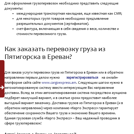
Для оформления грузоперевозок необходимо представить следующие
документы:
международная транспортная накладная, еще известная как CMR;
для некоторых групп товаров необходимо предъявление
разрешительных документов (сертификатов).
счет-фактура, включающая в себя сведения о весе, количестве и
стоимости перевозимого груза.
Как заказать перевозку груза из
Пятигорска в Ереван?
Для заказа услуги перевозки груза из Пятигорска в Ереван или в обратном
направлении первым делом нужно
зарегистрироваться
на онлайн-
платформе сайта сайте
www.cargoexpress.am
. Следующим шагом нужно в
автоматизированную систему ввести интересующее Вас направление
доставки. Вслед за этим автоматизированная система посредством аукциона
подберет наилучший вариант, и в сжатые сроки предоставит наиболее
выгодный вариант заказчику. Доставка грузов из Пятигорска в Ереван (и в
обратном направлении) через компанию «Карго Экспресс» гарантирует
обеспечение сохранности Вашего груза и экономию Вашего времени.
Единая грузовая служба «Карго Экспресс» – Ваш надежный проводник в
сфере грузоперевозок!