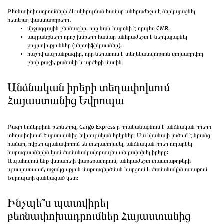
Բեռնափոխադրումների ձևակերպման համար անհրաժեշտ է ներկայացնել
հետևյալ փաստաթղթերը․
միջազգային բեռնագիր, որը նաև հայտնի է որպես CMR,
ապրանքների որոշ խմբերի համար անհրաժեշտ է ներկայացնել
թույլտվություններ (սերտիֆիկատներ),
հաշիվ-ապրանքագիր, որը ներառում է տեղեկատվություն փոխադրվող
բեռի քաշի, քանակի և արժեքի մասին։
Անձնական իրերի տեղափոխում
Հայաստանից Եվրոպա
Բացի կոմերցիոն բեռներից, Cargo Express-ը իրականացնում է անձնական իրերի
տեղափոխում Հայաստանից եվրոպական երկրներ։ Սա հիանալի լուծում է նրանց
համար, ովքեր պլանավորում են տեղափոխվել, անձնական իրեր ուղարկել
հարազատներին կամ ժամանակավորապես տեղափոխել իրերը:
Ապահովում ենք վստահելի փաթեթավորում, անհրաժեշտ փաստաթղթերի
պատրաստում, աջակցություն մաքսազերծման հարցում և ժամանակին առաքում
Եվրոպայի ցանկացած կետ։
Ինչպե՞ս պատվիրել
բեռնափոխադրումներ Հայաստանից