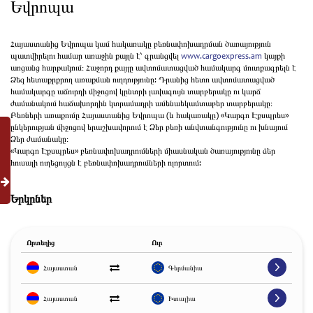
Եվրոպա
Հայաստանից Եվրոպա կամ հակառակը բեռնափոխադրման ծառայություն
պատվիրելու համար առաջին քայլն է՝ գրանցվել
www.cargoexpress.am
կայքի
առցանց հարթակում։ Հաջորդ քայլը ավտոմատացված համակարգ մուտքագրելն է
Ձեզ հետաքրքրող առաքման ուղղությունը: Դրանից հետո ավտոմատացված
համակարգը աճուրդի միջոցով կընտրի լավագույն տարբերակը ու կարճ
ժամանակում հաճախորդին կտրամադրի ամենաեկամտաբեր տարբերակը։
Բեռների առաքումը Հայաստանից Եվրոպա (և հակառակը) «Կարգո Էքսպրես»
ընկերության միջոցով երաշխավորում է Ձեր բեռի անվտանգությունը ու խնայում
Ձեր ժամանակը։
«Կարգո Էքսպրես» բեռնափոխադրումների միասնական ծառայությունը ձեր
հուսալի ուղեցույցն է բեռնափոխադրումների ոլորտում:
Երկրներ
Որտեղից
Ուր
Հայաստան
Գերմանիա
Հայաստան
Իտալիա