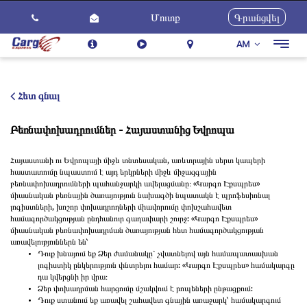
Մուտք
Գրանցվել
AM
Togg
navig
Մեր Մասին
Ծառայություններ
Հետ գնալ
Ինչպես Օգտվել
Բեռնափոխադրումներ - Հայաստանից Եվրոպա
Հետադարձ կապ
Հայաստանի ու Եվրոպայի միջև տնտեսական, առևտրային սերտ կապերի
Կարիերա
հաստատումը նպաստում է այդ երկրների միջև միջազգային
բեռնափոխադրումների պահանջարկի ավելացմանը։ «Կարգո Էքսպրես»
Նորություններ
միասնական բեռնային ծառայություն նախագծի նպատակն է պրոֆեսիոնալ
լոգիստների, խոշոր փոխադրողների միավորումը փոխշահավետ
համագործակցության ընդհանուր գաղափարի շուրջ: «Կարգո Էքսպրես»
միասնական բեռնափոխադրման ծառայության հետ համագործակցության
առավելություններն են՝
Դուք խնայում եք Ձեր ժամանակը` չվատնելով այն համապատասխան
լոգիստիկ ընկերություն փնտրելու համար: «Կարգո Էքսպրես» համակարգը
դա կվերցնի իր վրա։
Ձեր փոխադրման հարցումը մշակվում է րոպեների ընթացքում:
Դուք ստանում եք առավել շահավետ գնային առաջարկ՝ համակարգում