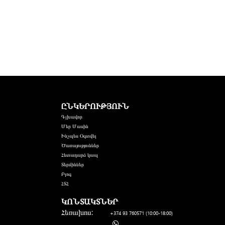
ԸՆԿԵՐՈՒԹՅՈՒՆ
Գլխավոր
Մեր Մասին
Ինչպես Օգտվել
Ծառայություններ
Հետադարձ կապ
Տերմիններ
Բլոգ
ՀՏՀ
ԿՈՆՏԱԿՏՆԵՐ
Հեռախոս:
+374 93 760571
(10:00-18:00)