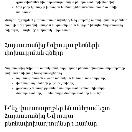
գրանցված մեծ թվով տրանսպորտային ընկերությունների շնորհիվ:
Ձեր բեռը կառաքվի խստորեն համաձայնեցված ժամկետում ու լիովին
անվտանգ:
«Կարգո Էքսպրես»-ը պատրաստ է աջակցել Ձեզ լիարժեք ու հավաքական բեռների
հուսալի և օպերատիվ առաքում կազմակերպելու հարցում ինչպես Հայաստանից
Եվրոպա, այնպես էլ՝ հակառակ ուղղությամբ:
Հայաստանից Եվրոպա բեռների
փոխադրման գները
Հայաստանից Եվրոպա ու հակառակ ուղղությամբ բեռնափոխադրումների արժեքը
կախված է մի շարք հանգամանքներից․
տրանսպորտային միջոցի տեսակը ու երթուղու տևողությունը,
փոխադրվող բեռների քաշն ու չափերը,
լրացուցիչ ծառայությունների առկայությունը (բեռնակիրների
ծառայություններ, պահեստային ծառայություններ և այլն):
Ի՞նչ փաստաթղթեր են անհրաժեշտ
Հայաստանից Եվրոպա
բեռնափոխադրումների համար