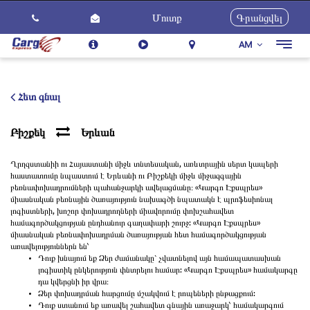
Մուտք
Գրանցվել
AM
Togg
navig
Մեր Մասին
Ծառայություններ
Հետ գնալ
Ինչպես Օգտվել
Բիշքեկ
Երևան
Հետադարձ կապ
Ղրղզստանիի ու Հայաստանի միջև տնտեսական, առևտրային սերտ կապերի
Կարիերա
հաստատումը նպաստում է Երևանի ու Բիշքեկի միջև միջազգային
բեռնափոխադրումների պահանջարկի ավելացմանը։ «Կարգո Էքսպրես»
Նորություններ
միասնական բեռնային ծառայություն նախագծի նպատակն է պրոֆեսիոնալ
լոգիստների, խոշոր փոխադրողների միավորումը փոխշահավետ
համագործակցության ընդհանուր գաղափարի շուրջ: «Կարգո Էքսպրես»
միասնական բեռնափոխադրման ծառայության հետ համագործակցության
առավելություններն են՝
Դուք խնայում եք Ձեր ժամանակը` չվատնելով այն համապատասխան
լոգիստիկ ընկերություն փնտրելու համար: «Կարգո Էքսպրես» համակարգը
դա կվերցնի իր վրա։
Ձեր փոխադրման հարցումը մշակվում է րոպեների ընթացքում:
Դուք ստանում եք առավել շահավետ գնային առաջարկ՝ համակարգում