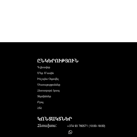
ԸՆԿԵՐՈՒԹՅՈՒՆ
Գլխավոր
Մեր Մասին
Ինչպես Օգտվել
Ծառայություններ
Հետադարձ կապ
Տերմիններ
Բլոգ
ՀՏՀ
ԿՈՆՏԱԿՏՆԵՐ
Հեռախոս:
+374 93 760571
(10:00-18:00)