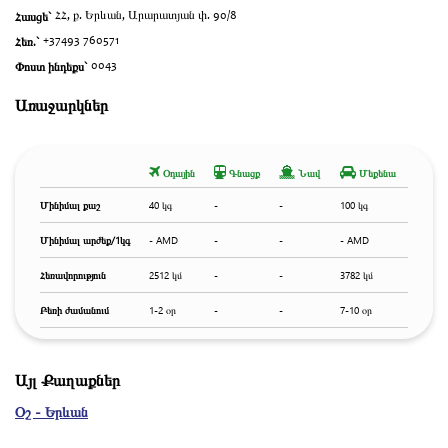
Հասցե`
ՀՀ, ք. Երևան, Արարատյան փ. 90/8
Հեռ.`
+37493 760571
Փոստ ինդեքս`
0043
Առաջարկներ
Օդային
Գնացք
Նավ
Մեքենա
Մինիմալ քաշ
40 կգ
-
-
100 կգ
Մինիմալ արժեք/1կգ
- AMD
-
-
- AMD
Հեռավորություն
2512 կմ
-
-
3782 կմ
Բեռի ժամանում
1-2 օր
-
-
7-10 օր
Այլ Քաղաքներ
Օշ - Երևան