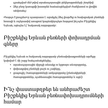
գրանցված մեծ թվով տրանսպորտային ընկերությունների շնորհիվ:
Ձեր բեռը կառաքվի խստորեն համաձայնեցված ժամկետում ու լիովին
անվտանգ:
«Կարգո Էքսպրես»-ը պատրաստ է աջակցել Ձեզ լիարժեք ու հավաքական բեռների
հուսալի և օպերատիվ առաքում կազմակերպելու հարցում ինչպես Բիշքեկից
Երևան, այնպես էլ՝ հակառակ ուղղությամբ:
Բիշքեկից Երևան բեռների փոխադրման
գները
Բիշքեկից Երևան ու հակառակ ուղղությամբ բեռնափոխադրումների արժեքը
կախված է մի շարք հանգամանքներից․
տրանսպորտային միջոցի տեսակը ու երթուղու տևողությունը,
փոխադրվող բեռների քաշն ու չափերը,
լրացուցիչ ծառայությունների առկայությունը (բեռնակիրների
ծառայություններ, պահեստային ծառայություններ և այլն):
Ի՞նչ փաստաթղթեր են անհրաժեշտ
Բիշքեկից Երևան բեռնափոխադրումների
համար