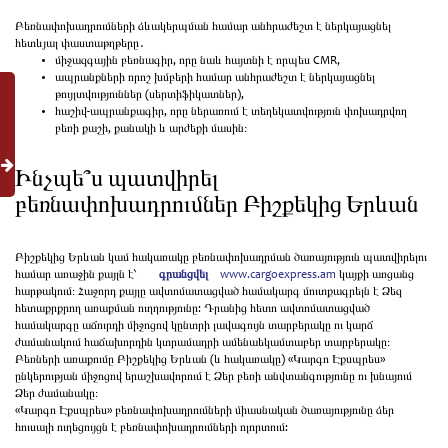
Բեռնափոխադրումների ձևակերպման համար անհրաժեշտ է ներկայացնել
հետևյալ փաստաթղթերը․
միջազգային բեռնագիր, որը նաև հայտնի է որպես CMR,
ապրանքների որոշ խմբերի համար անհրաժեշտ է ներկայացնել
թույլտվություններ (սերտիֆիկատներ),
հաշիվ-ապրանքագիր, որը ներառում է տեղեկատվություն փոխադրվող
բեռի քաշի, քանակի և արժեքի մասին։
Ինչպե՞ս պատվիրել
բեռնափոխադրումներ Բիշքեկից Երևան
Բիշքեկից Երևան կամ հակառակը բեռնափոխադրման ծառայություն պատվիրելու
համար առաջին քայլն է՝
գրանցվել
www.cargoexpress.am
կայքի առցանց
հարթակում։ Հաջորդ քայլը ավտոմատացված համակարգ մուտքագրելն է Ձեզ
հետաքրքրող առաքման ուղղությունը: Դրանից հետո ավտոմատացված
համակարգը աճուրդի միջոցով կընտրի լավագույն տարբերակը ու կարճ
ժամանակում հաճախորդին կտրամադրի ամենաեկամտաբեր տարբերակը։
Բեռների առաքումը Բիշքեկից Երևան (և հակառակը) «Կարգո Էքսպրես»
ընկերության միջոցով երաշխավորում է Ձեր բեռի անվտանգությունը ու խնայում
Ձեր ժամանակը։
«Կարգո Էքսպրես» բեռնափոխադրումների միասնական ծառայությունը ձեր
հուսալի ուղեցույցն է բեռնափոխադրումների ոլորտում: