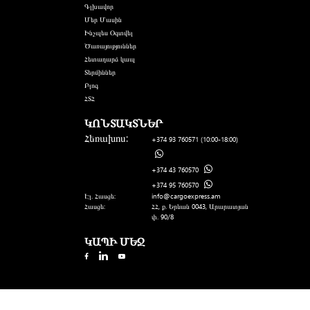
Գլխավոր
Մեր Մասին
Ինչպես Օգտվել
Ծառայություններ
Հետադարձ կապ
Տերմիններ
Բլոգ
ՀՏՀ
ԿՈՆՏԱԿՏՆԵՐ
Հեռախոս:
+374 93 760571
(10:00-18:00)
+374 43 760570
+374 95 760570
Էլ. Հասցե:
info@cargoexpress.am
Հասցե:
ՀՀ, ք. Երևան 0043, Արարատյան
փ. 90/8
ԿԱՊԻ ՄԵՋ
Designed and Developed by
TCO Team