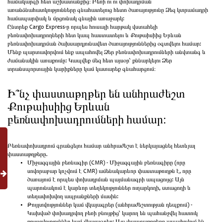
համակարգի հետ աշխատանքից։ Բեռի ու ու փոխադրման
առանձնահատկությունները գնահատելուց հետո ծառայությունը Ձեզ կտրամադրի
համապարփակ և մրցունակ գնային առաջարկ:
Ընտրեք Cargo Express-ը որպես հուսալի հարթակ վստահելի
բեռնափոխադրողների հետ կապ հաստատելու և Քութաիսիից Երևան
բեռնափոխադրման ծախսարդյունավետ ծառայություններից օգտվելու համար:
Մենք պարտավորվում ենք ապահովել Ձեր բեռնափոխադրումների անվտանգ և
ժամանակին առաքումը: Կապվեք մեզ հետ այսօր՝ քննարկելու Ձեր
տրանսպորտային կարիքները կամ կատարեք գնահարցում։
Ի՞նչ փաստաթղթեր են անհրաժեշտ
Քութաիսիից Երևան
բեռնափոխադրումների համար։
Բեռնափոխադրում գրանցելու համար անհրաժեշտ է ներկայացնել հետևյալ
փաստաթղթերը.
Միջազգային բեռնագիր (CMR) - Միջազգային բեռնագիրը (որը
սովորաբար կոչվում է CMR) ամենակարևոր փաստաթուղթն է, որը
ծառայում է որպես փոխադրման պայմանագրի ապացույց: Այն
պարունակում է կարևոր տեղեկություններ ուղարկողի, ստացողի և
տեղափոխվող ապրանքների մասին:
Թույլտվություններ կամ վկայագրեր (անհրաժեշտության դեպքում) -
Կախված փոխադրվող բեռի բնույթից՝ կարող են պահանջվել հատուկ