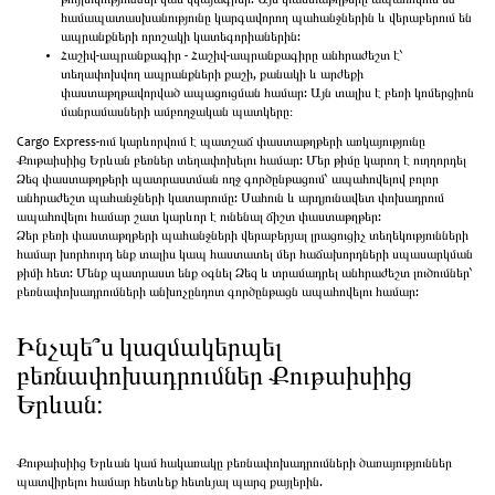
թույլտվություններ կամ վկայագրեր: Այս փաստաթղթերը ապահովում են
համապատասխանությունը կարգավորող պահանջներին և վերաբերում են
ապրանքների որոշակի կատեգորիաներին:
Հաշիվ-ապրանքագիր - Հաշիվ-ապրանքագիրը անհրաժեշտ է՝
տեղափոխվող ապրանքների քաշի, քանակի և արժեքի
փաստաթղթավորված ապացուցման համար: Այն տալիս է բեռի կոմերցիոն
մանրամասների ամբողջական պատկերը։
Cargo Express-ում կարևորվում է պատշաճ փաստաթղթերի առկայությունը
Քութաիսիից Երևան բեռներ տեղափոխելու համար: Մեր թիմը կարող է ուղղորդել
Ձեզ փաստաթղթերի պատրաստման ողջ գործընթացում՝ ապահովելով բոլոր
անհրաժեշտ պահանջների կատարումը: Սահուն և արդյունավետ փոխադրում
ապահովելու համար շատ կարևոր է ունենալ ճիշտ փաստաթղթեր:
Ձեր բեռի փաստաթղթերի պահանջների վերաբերյալ լրացուցիչ տեղեկությունների
համար խորհուրդ ենք տալիս կապ հաստատել մեր հաճախորդների սպասարկման
թիմի հետ: Մենք պատրաստ ենք օգնել Ձեզ և տրամադրել անհրաժեշտ լուծումներ՝
բեռնափոխադրումների անխոչընդոտ գործընթացն ապահովելու համար:
Ինչպե՞ս կազմակերպել
բեռնափոխադրումներ Քութաիսիից
Երևան։
Քութաիսիից Երևան կամ հակառակը բեռնափոխադրումների ծառայություններ
պատվիրելու համար հետևեք հետևյալ պարզ քայլերին.