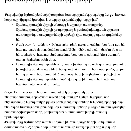
բեռնափոխադրումների գները
Քութաիսիից Երևան բեռնափոխադրման ծառայությունների արժեքը Cargo Express
հարթակի միջոցով կախված է տարբեր գործոններից, այդ թվում՝
Տրանսպորտային միջոցի տեսակը և երթուղու տևողությունը -
Տրանսպորտային միջոցի ընտրությունը և բեռնափոխադրման երթուղու
տևողությունը ծառայությունների արժեքի վրա ազդող կարևոր գործոններ
են:
Բեռի քաշը և չափերը - Փոխադրվող բեռի քաշը և չափերը կարևոր դեր են
խաղում արժեքի որոշման հարցում: Ավելի մեծ կամ ծանր բեռները կարող
են պահանջել հատուկ բեռնաթափում կամ սարքավորում, ինչը կարող է
ազդել ընդհանուր գնի վրա:
Լրացուցիչ ծառայություններ - Լրացուցիչ ծառայությունների առկայությունը,
ինչպիսիք են բեռնակիրների ներգրավումը կամ պահեստավորումը, կարող
են ազդել տրանսպորտային ծառայությունների ընդհանուր արժեքի վրա:
Լրացուցիչ ծառայությունները հաճախորդներին տալիս են հավելյալ
հարմարավետություն և արժեք:
Cargo Express-ը ապահովում է թափանցիկ և մրցունակ գներ
բեռնափոխադրումների ծառայությունների համար: Լիելով հարթակ, որը
հեշտացնում է հաղորդակցությունը բեռնափոխադրողների և հաճախորդների միջև,
սերտորեն համագործակցում ենք մեր մատակարարների ցանցի հետ՝ առաջարկելու
հարմարեցված լուծումներ, բավարարելու համար հաճախորդի հատուկ
պահանջները:
Քութաիսիից Երևան Ձեր տրանսպորտային ծառայությունների մանրամասն
գնահատումն ու ճշգրիտ գինը ստանալու համար առաջարկում ենք սկսել մեր