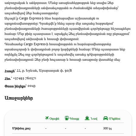
ամբողջական և անկորուստ։ Մեւնք առաջնահերթություն ենք տալիս Ձեր
բեռնափոխադրումների անվտանգությանն ու ժամանակին տեղափոխմանը՝
ապահովելով Ձեր հանգստությունը:
Զգացե՛ք Cargo Express-ի հետ հարմարավետ աշխատանքն ու
արդյունավետությունը: Գրանցվե՛ք հենց այսօր մեր առցանց հարթակում՝
բեռնափոխադրումների ծառայությունների պատվիրման գործընթացը հեշտացնելու
համար: Մեր թիմը պատրաստ է աջակցել Ձեզ բեռնափոխադրման ողջ ընթացքում՝
ապահովելով անխափան և հուսալի փոխադրում:
Գնահատեք Cargo Express-ի հուսալիությունն ու հարմարավետությունը
տրանսպորտի և փոխադրման բոլոր կարիքների համար: Մենք պատրաստ ենք
ուղեկցել Ձեզ ողջ գործընթացում և ապահովել առանց դժվարությունների
բեռնափոխադրում: Ձեր բեռի հոգատար և հուսալի առաքումը վստահեք մեզ։
Հասցե`
ՀՀ, ք. Երևան, Արարատյան փ. 90/8
Հեռ.`
+37493 760571
Փոստ ինդեքս`
0043
Առաջարկներ
Օդային
Գնացք
Նավ
Մեքենա
Մինիմալ քաշ
-
-
-
300 կգ