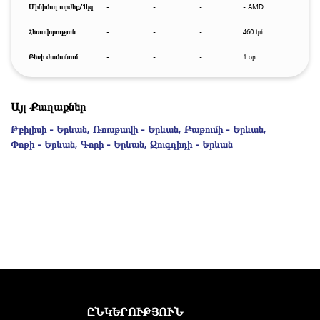
Մինիմալ արժեք/1կգ
-
-
-
- AMD
Հեռավորություն
-
-
-
460 կմ
Բեռի ժամանում
-
-
-
1 օր
Այլ Քաղաքներ
Թբիլիսի - Երևան
,
Ռուսթավի - Երևան
,
Բաթումի - Երևան
,
Փոթի - Երևան
,
Գորի - Երևան
,
Զուգդիդի - Երևան
ԸՆԿԵՐՈՒԹՅՈՒՆ