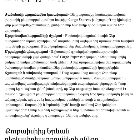
Ժամանակի արդյունավետ կառավարում
- Ձերբազատվեք համապատասխան
լոգիստիկ ընկերություն գտնելու հոգսից։ Cargo Express-ի միջոցով Դուք կխնայեք
Ձեր թանկարժեք ժամանակը, քանի որ մեր հարթակը կհոգա դրա մասին Ձեր
փոխարեն։
Արդյունավետ հարցումների մշակում
- Բեռնափոխադրման մասին Ձեր
հարցումները արագ մշակվում են՝ ապահովելով օպերատիվ պատասխան հաշված
րոպեների ընթացքում: Մենք կարևորում ենք ժամանակակից հաղորդակցությունը։
Մրցակցային գնագոյացում
- Աշխատելով գրանցված տրանսպորտային
ընկերությունների լայն ցանցի հետ՝ Cargo Express-ը կարող է Ձեզ առաջարկել
շուկայում առկա ամենամրցունակ գները: Մենք պարտավորվում ենք տրամադրել
ծախսարդյունավետ լուծումներ Ձեր բեռնափոխադրումների կարիքներին:
Ճշտապահ և անվտանգ առաքում
- Մենք ձգտում ենք առաքել Ձեր բեռը
սահմանված ժամկետներում՝ առաջնահերթություն տալով ճշտապահությանը և
ապահովելով առավելագույն անվտանգություն տարանցման ընթացքում: Դուք
կարող եք հանգիստ լինել՝ իմանալով, որ Ձեր ապրանքը հուսալի ձեռքերում է:
«Կարգո Էքսպրես» ընկերությունը պատրաստ է օգնել Ձեզ կազմակերպել ինչպես
ամբողջական, այնպես էլ հավաքական բեռների հուսալի և արդյունավետ
փոխադրում Քութաիսիի և Երևանի միջև՝ հաշվի առնելով Ձեր կոնկրետ
պահանջները: Մենք հատուկ ուշադրություն ենք դարձնում օպերատիվությանն ու
հուսալիությանը՝ ձգտելով գերազանցել Ձեր սպասելիքները։
Քութաիսիից Երևան