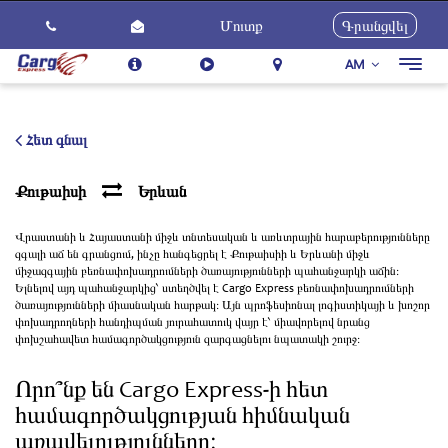
Մուտք
Գրանցվել
AM
Togg
navig
Մեր Մասին
Ծառայություններ
Հետ գնալ
Ինչպես Օգտվել
Քութաիսի
Երևան
Հետադարձ կապ
Վրաստանի և Հայաստանի միջև տնտեսական և առևտրային հարաբերությունները
Կարիերա
զգալի աճ են գրանցում, ինչը հանգեցրել է Քութաիսիի և Երևանի միջև
միջազգային բեռնափոխադրումների ծառայությունների պահանջարկի աճին։
Նորություններ
Ելնելով այդ պահանջարկից՝ ստեղծվել է Cargo Express բեռնափոխադրումների
ծառայությունների միասնական հարթակ։ Այն պրոֆեսիոնալ լոգիստիկայի և խոշոր
փոխադրողների հանդիպման յուրահատուկ վայր է՝ միավորելով նրանց
փոխշահավետ համագործակցություն զարգացնելու նպատակի շուրջ։
Որո՞նք են Cargo Express-ի հետ
համագործակցության հիմնական
առավելությունները։