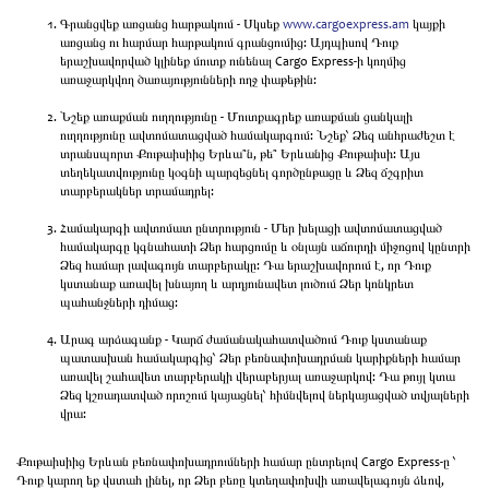
Գրանցվեք առցանց հարթակում - Սկսեք
www.cargoexpress.am
կայքի
առցանց ու հարմար հարթակում գրանցումից: Այդպիսով Դուք
երաշխավորված կլինեք մուտք ունենալ Cargo Express-ի կողմից
առաջարկվող ծառայությունների ողջ փաթեթին:
Նշեք առաքման ուղղությունը - Մուտքագրեք առաքման ցանկալի
ուղղությունը ավտոմատացված համակարգում: Նշեք՝ Ձեզ անհրաժեշտ է
տրանսպորտ Քութաիսիից Երևա՞ն, թե՞ Երևանից Քութաիսի: Այս
տեղեկատվությունը կօգնի պարզեցնել գործընթացը և Ձեզ ճշգրիտ
տարբերակներ տրամադրել:
Համակարգի ավտոմատ ընտրություն - Մեր խելացի ավտոմատացված
համակարգը կգնահատի Ձեր հարցումը և օնլայն աճուրդի միջոցով կընտրի
Ձեզ համար լավագույն տարբերակը: Դա երաշխավորում է, որ Դուք
կստանաք առավել խնայող և արդյունավետ լուծում Ձեր կոնկրետ
պահանջների դիմաց:
Արագ արձագանք - Կարճ ժամանակահատվածում Դուք կստանաք
պատասխան համակարգից՝ Ձեր բեռնափոխադրման կարիքների համար
առավել շահավետ տարբերակի վերաբերյալ առաջարկով: Դա թույլ կտա
Ձեզ կշռադատված որոշում կայացնել՝ հիմնվելով ներկայացված տվյալների
վրա:
Քութաիսիից Երևան բեռնափոխադրումների համար ընտրելով Cargo Express-ը ՝
Դուք կարող եք վստահ լինել, որ Ձեր բեռը կտեղափոխվի առավելագույն ձևով,