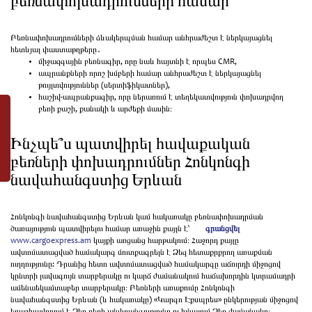
բեռնափոխադրումների համար
Բեռնափոխադրումների ձևակերպման համար անհրաժեշտ է ներկայացնել
հետևյալ փաստաթղթերը․
միջազգային բեռնագիր, որը նաև հայտնի է որպես CMR,
ապրանքների որոշ խմբերի համար անհրաժեշտ է ներկայացնել
թույլտվություններ (սերտիֆիկատներ),
հաշիվ-ապրանքագիր, որը ներառում է տեղեկատվություն փոխադրվող
բեռի քաշի, քանակի և արժեքի մասին։
Ինչպե՞ս պատվիրել հավաքական
բեռների փոխադրումներ Հոնկոնգի
նավահանգստից Երևան
Հոնկոնգի նավահանգստից Երևան կամ հակառակը բեռնափոխադրման
ծառայություն պատվիրելու համար առաջին քայլն է՝
գրանցվել
www.cargoexpress.am
կայքի առցանց հարթակում։ Հաջորդ քայլը
ավտոմատացված համակարգ մուտքագրելն է Ձեզ հետաքրքրող առաքման
ուղղությունը: Դրանից հետո ավտոմատացված համակարգը աճուրդի միջոցով
կընտրի լավագույն տարբերակը ու կարճ ժամանակում հաճախորդին կտրամադրի
ամենաեկամտաբեր տարբերակը։ Բեռների առաքումը Հոնկոնգի
նավահանգստից Երևան (և հակառակը) «Կարգո Էքսպրես» ընկերության միջոցով