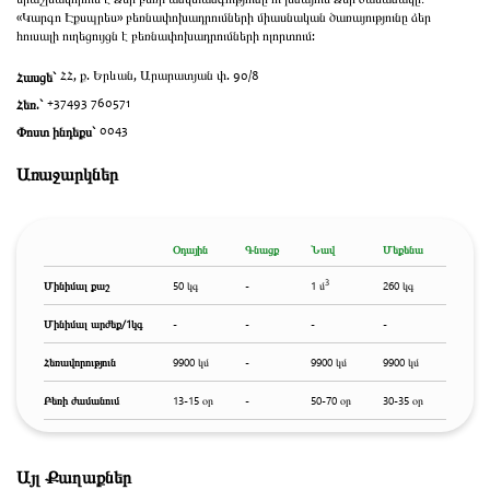
երաշխավորում է Ձեր բեռի անվտանգությունը ու խնայում Ձեր ժամանակը։
«Կարգո Էքսպրես» բեռնափոխադրումների միասնական ծառայությունը ձեր
հուսալի ուղեցույցն է բեռնափոխադրումների ոլորտում:
Հասցե`
ՀՀ, ք. Երևան, Արարատյան փ. 90/8
Հեռ.`
+37493 760571
Փոստ ինդեքս`
0043
Առաջարկներ
Օդային
Գնացք
Նավ
Մեքենա
3
Մինիմալ քաշ
50 կգ
-
1 մ
260 կգ
Մինիմալ արժեք/1կգ
-
-
-
-
Հեռավորություն
9900 կմ
-
9900 կմ
9900 կմ
Բեռի ժամանում
13-15 օր
-
50-70 օր
30-35 օր
Այլ Քաղաքներ