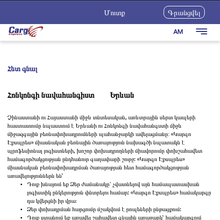
Մուտք
Գրանցվել
AM
Togg
navig
Մեր Մասին
Ծառայություններ
Հետ գնալ
Ինչպես Օգտվել
Հոնկոնգի նավահանգիստ
Երևան
Հետադարձ կապ
Չինաստանի ու Հայաստանի միջև տնտեսական, առևտրային սերտ կապերի
Կարիերա
հաստատումը նպաստում է Երևանի ու Հոնկոնգի նավահանգստի միջև
միջազգային բեռնափոխադրումների պահանջարկի ավելացմանը։ «Կարգո
Նորություններ
Էքսպրես» միասնական բեռնային ծառայություն նախագծի նպատակն է
պրոֆեսիոնալ լոգիստների, խոշոր փոխադրողների միավորումը փոխշահավետ
համագործակցության ընդհանուր գաղափարի շուրջ: «Կարգո Էքսպրես»
միասնական բեռնափոխադրման ծառայության հետ համագործակցության
առավելություններն են՝
Դուք խնայում եք Ձեր ժամանակը` չվատնելով այն համապատասխան
լոգիստիկ ընկերություն փնտրելու համար: «Կարգո Էքսպրես» համակարգը
դա կվերցնի իր վրա։
Ձեր փոխադրման հարցումը մշակվում է րոպեների ընթացքում:
Դուք ստանում եք առավել շահավետ գնային առաջարկ՝ համակարգում