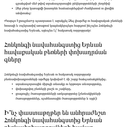
գրանցված մեծ թվով տրանսպորտային ընկերությունների շնորհիվ:
Ձեր բեռը կառաքվի խստորեն համաձայնեցված ժամկետում ու լիովին
անվտանգ:
«Կարգո Էքսպրես»-ը պատրաստ է աջակցել Ձեզ լիարժեք ու հավաքական բեռների
հուսալի և օպերատիվ առաքում կազմակերպելու հարցում ինչպես Հոնկոնգի
նավահանգստից Երևան, այնպես էլ՝ հակառակ ուղղությամբ:
Հոնկոնգի նավահանգստից Երևան
հավաքական բեռների փոխադրման
գները
Հոնկոնգի նավահանգստից Երևան ու հակառակ ուղղությամբ
բեռնափոխադրումների արժեքը կախված է մի շարք հանգամանքներից․
տրանսպորտային միջոցի տեսակը ու երթուղու տևողությունը,
փոխադրվող բեռների քաշն ու չափերը,
լրացուցիչ ծառայությունների առկայությունը (բեռնակիրների
ծառայություններ, պահեստային ծառայություններ և այլն):
Ի՞նչ փաստաթղթեր են անհրաժեշտ
Հոնկոնգի նավահանգստից Երևան