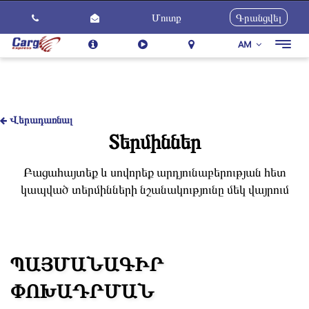
Մուտք
Գրանցվել
AM
Togg
navig
Մեր Մասին
Ծառայություններ
Ինչպես Օգտվել
Վերադառնալ
Տերմիններ
Հետադարձ կապ
Կարիերա
Բացահայտեք և սովորեք արդյունաբերության հետ
կապված տերմինների նշանակությունը մեկ վայրում
Նորություններ
ՊԱՅՄԱՆԱԳԻՐ
ՓՈԽԱԴՐՄԱՆ