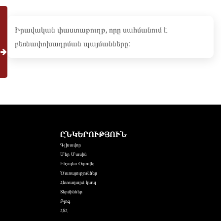
Իրավական փաստաթուղթ, որը սահմանում է
բեռնափոխադրման պայմանները:
ԸՆԿԵՐՈՒԹՅՈՒՆ
Գլխավոր
Մեր Մասին
Ինչպես Օգտվել
Ծառայություններ
Հետադարձ կապ
Տերմիններ
Բլոգ
ՀՏՀ