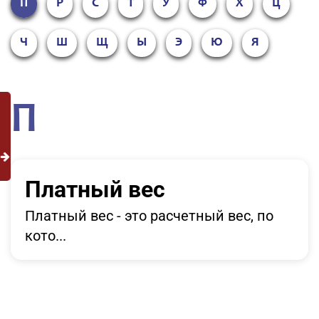
П
Р
С
Т
У
Ф
Х
Ц
Ч
Ш
Щ
Ы
Э
Ю
Я
П
Платный вес
Платный вес - это расчетный вес, по
кото...