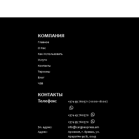
КОМПАНИЯ
Главное
О Нас
Как Использовать
Услуги
Контакты
Термины
Блог
ЧЗВ
КОНТАКТЫ
Телефон:
+374 93 760571
(10:00-18:00)
+374 43 760570
+374 95 760570
Эл. адрес:
info@cargoexpress.am
Адрес:
Армения, г. Ереван, ул.
Араратян 90/8, 0043