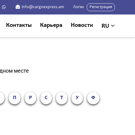
info@cargoexpress.am
Логин
Регистрация
Контакты
Карьера
Новости
RU
одном месте
О
П
Р
С
Т
У
Ф