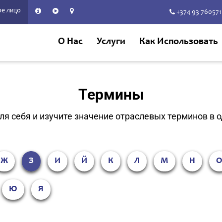
е лицо
+374 93 760571
О Нас
Услуги
Как Использовать
Термины
ля себя и изучите значение отраслевых терминов в 
Ж
З
И
Й
К
Л
М
Н
Ю
Я