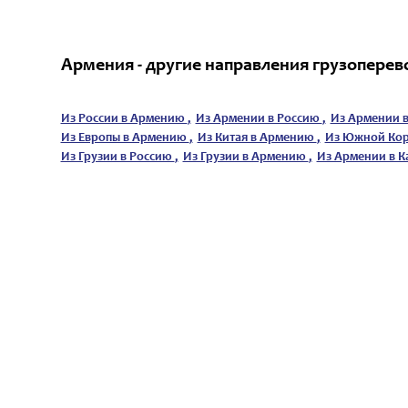
Армения - другие направления грузоперев
Из России в Армению
,
Из Армении в Россию
,
Из Армении в
Из Европы в Армению
,
Из Китая в Армению
,
Из Южной Ко
Из Грузии в Россию
,
Из Грузии в Армению
,
Из Армении в К