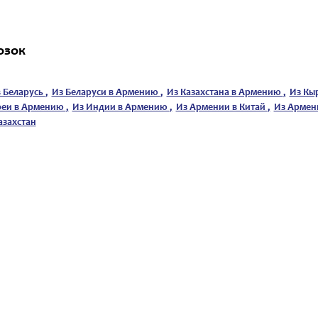
озок
 Беларусь
,
Из Беларуси в Армению
,
Из Казахстана в Армению
,
Из Кы
реи в Армению
,
Из Индии в Армению
,
Из Армении в Китай
,
Из Армен
азахстан